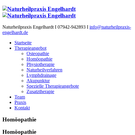
Naturheilpraxis Engelhardt I 07942-942893 I
info@naturheilpraxis-
engelhardt.de
Startseite
Therapieangebot
Osteopathie
Homöopathie
Physiotherapie
Naturheilverfahren
Lymphdrainage
Akupunktur
Spezielle Therapieangebote
Zusatztherapie
Team
Praxis
Kontakt
Homöopathie
Homöopathie